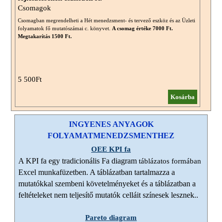
Csomagok
Csomagban megrendelheti a Hét menedzsment- és tervező eszköz és az Üzleti
folyamatok fő mutatószámai c. könyvet.
A csomag értéke 7000 Ft.
Megtakarítás 1500 Ft.
5 500Ft
Kosárba
INGYENES ANYAGOK
FOLYAMATMENEDZSMENTHEZ
OEE KPI fa
A
KPI fa
egy tradicionális
Fa diagram
táblázatos formában
Excel munkafüzetben. A táblázatban tartalmazza a
mutatókkal szembeni követelményeket és a táblázatban a
feltételeket nem teljesítő mutatók celláit színesek lesznek..
Pareto diagram