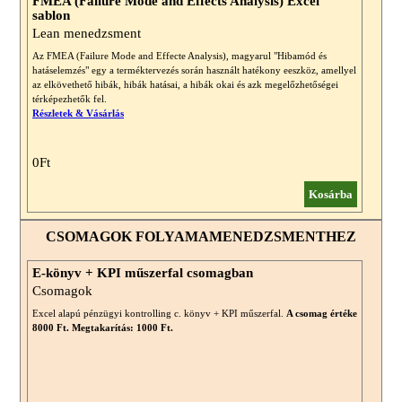
FMEA (Failure Mode and Effects Analysis) Excel
sablon
Lean menedzsment
Az FMEA (Failure Mode and Effecte Analysis), magyarul "Hibamód és
hatáselemzés" egy a terméktervezés során használt hatékony eeszköz, amellyel
az elkövethető hibák, hibák hatásai, a hibák okai és azk megelőzhetőségei
térképezhetők fel.
Részletek & Vásárlás
0Ft
Kosárba
CSOMAGOK FOLYAMAMENEDZSMENTHEZ
E-könyv + KPI műszerfal csomagban
Csomagok
Excel alapú pénzügyi kontrolling c. könyv + KPI műszerfal.
A csomag értéke
8000 Ft. Megtakarítás: 1000 Ft.