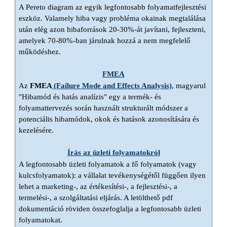
A Pereto diagram az egyik legfontosabb folyamatfejlesztési
eszköz. Valamely hiba vagy probléma okainak megtalálása
után elég azon hibaforrások 20-30%-át javítani, fejleszteni,
amelyek 70-80%-ban járulnak hozzá a nem megfelelő
működéshez.
FMEA
Az
FMEA
(
Failure Mode and Effects Analysis)
, magyarul
"Hibamód és hatás analízis" egy a termék- és
folyamattervezés során használt strukturált módszer a
potenciális hibamódok, okok és hatások azonosítására és
kezelésére.
Írás az üzleti folyamatokról
A legfontosabb üzleti folyamatok a fő folyamatok (vagy
kulcsfolyamatok): a vállalat tevékenységétől függően ilyen
lehet a marketing-, az értékesítési-, a fejlesztési-, a
termelési-, a szolgáltatási eljárás. A letölthető pdf
dokumentáció röviden összefoglalja a legfontosabb üzleti
folyamatokat.