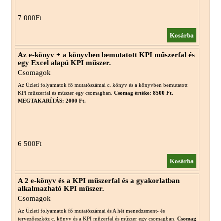
7 000Ft
Kosárba
Az e-könyv + a könyvben bemutatott KPI műszerfal és
egy Excel alapú KPI műszer.
Csomagok
Az Üzleti folyamatok fő mutatószámai c. könyv és a könyvben bemutatott
KPI műszerfal és műszer egy csomagban.
Csomag értéke: 8500 Ft.
MEGTAKARÍTÁS: 2000 Ft.
6 500Ft
Kosárba
A 2 e-könyv és a KPI műszerfal és a gyakorlatban
alkalmazható KPI műszer.
Csomagok
Az Üzleti folyamatok fő mutatószámai és A hét menedzsment- és
tervezőeszköz c. könyv és a KPI műzerfal és műszer egy csomagban.
Csomag