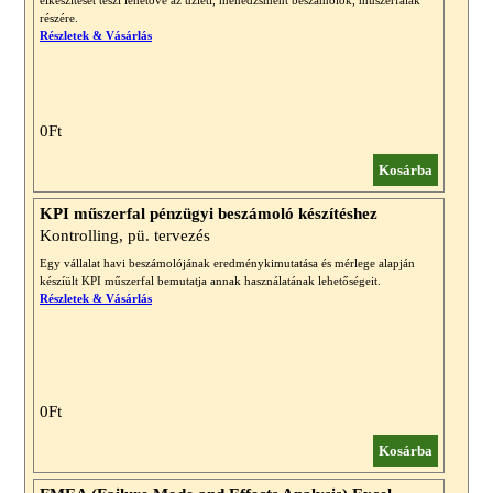
elkészítését teszi lehetővé az üzleti, menedzsment beszámolók, műszerfalak
részére.
Részletek & Vásárlás
0Ft
Kosárba
KPI műszerfal pénzügyi beszámoló készítéshez
Kontrolling, pü. tervezés
Egy vállalat havi beszámolójának eredménykimutatása és mérlege alapján
készíült KPI műszerfal bemutatja annak használatának lehetőségeit.
Részletek & Vásárlás
0Ft
Kosárba