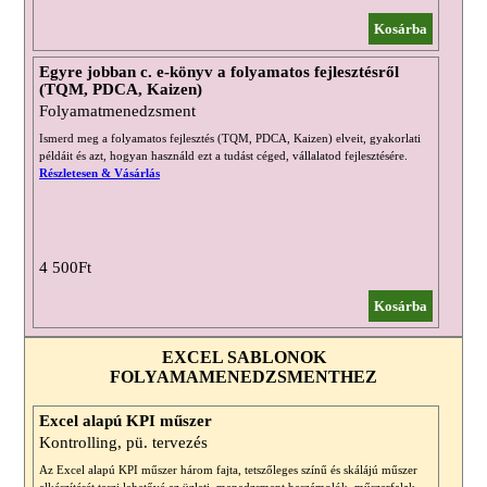
Kosárba
Egyre jobban c. e-könyv a folyamatos fejlesztésről
(TQM, PDCA, Kaizen)
Folyamatmenedzsment
Ismerd meg a folyamatos fejlesztés (TQM, PDCA, Kaizen) elveit, gyakorlati
példáit és azt, hogyan használd ezt a tudást céged, vállalatod fejlesztésére.
Részletesen & Vásárlás
4 500Ft
Kosárba
EXCEL SABLONOK
FOLYAMAMENEDZSMENTHEZ
Excel alapú KPI műszer
Kontrolling, pü. tervezés
Az Excel alapú KPI műszer három fajta, tetszőleges színű és skálájú műszer