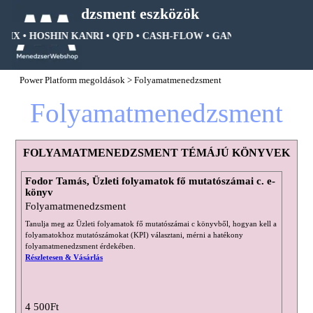
Tartalomhoz ugrás
Menedzsment eszközök
RIX • HOSHIN KANRI • QFD • CASH-FLOW • GANTT DIAGRAM • FA
Ugrás a menüre
Power Platform megoldások
>
Folyamatmenedzsment
Folyamatmenedzsment
FOLYAMATMENEDZSMENT TÉMÁJÚ KÖNYVEK
Fodor Tamás, Üzleti folyamatok fő mutatószámai c. e-
könyv
Folyamatmenedzsment
Tanulja meg az Üzleti folyamatok fő mutatószámai c könyvből, hogyan kell a
folyamatokhoz mutatószámokat (KPI) választani, mérni a hatékony
folyamatmenedzsment érdekében.
Részletesen & Vásárlás
4 500Ft