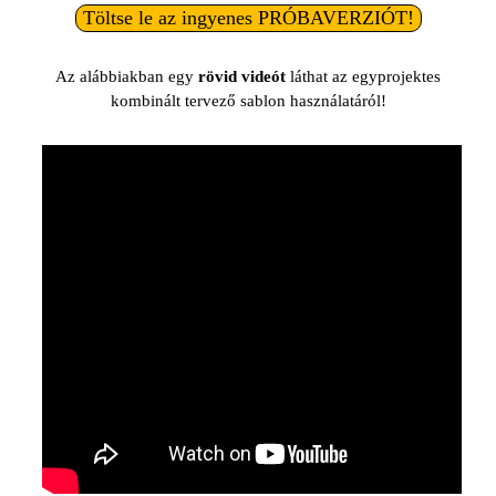
Töltse le az ingyenes PRÓBAVERZIÓT!
Az alábbiakban egy
rövid videót
láthat az egyprojektes
kombinált tervező sablon használatáról!