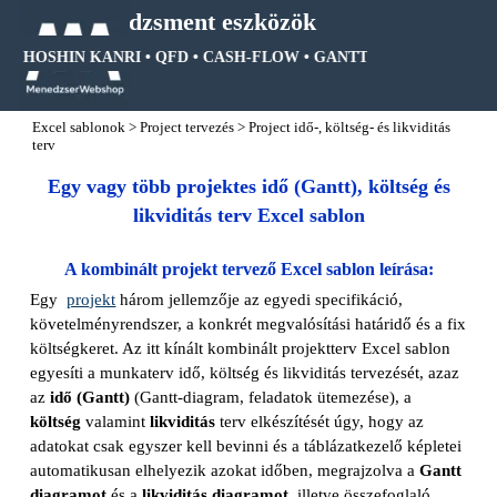
Tartalomhoz ugrás
Menedzsment eszközök
 • HOSHIN KANRI • QFD • CASH-FLOW • GANTT DIAGRAM • FA D
Ugrás a menüre
Excel sablonok
>
Project tervezés
>
Project idő-, költség- és likviditás
terv
Egy vagy több projektes idő (Gantt), költség és
likviditás terv Excel sablon
A kombinált projekt tervező Excel sablon leírása:
Egy
projekt
három jellemzője az egyedi specifikáció,
követelményrendszer, a konkrét megvalósítási határidő és a fix
költségkeret. Az itt kínált kombinált projektterv Excel sablon
egyesíti a munkaterv idő, költség és likviditás tervezését, azaz
az
idő (Gantt)
(Gantt-diagram, feladatok ütemezése), a
költség
valamint
likviditás
terv elkészítését
úgy, hogy az
adatokat csak egyszer kell bevinni és a táblázatkezelő képletei
automatikusan elhelyezik azokat időben, megrajzolva a
Gantt
diagramot
és a
likviditás diagramot
, illetve összefoglaló