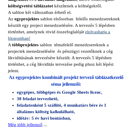
költségvetési táblázatot
készítenek a költségekről.
A sablon két változatban érhető el.
Az
egyprojektes
sablon elsősorban felelős menedzsereknek
készült egy project menedzselésére.
A tervezés 5 lépésben
történhet, amelynek rövid összefoglalóját
elolvashatja a
blogomban!
A
többprojektes
sablon témafelelő menedzsereknek a
projectek menedzselésére és pénzügyi vezetőknek a cég
likviditásának tervezésére készült.
A tervezés 5 lépésben
történhet, a cég likviditás tervezése pedig plusz két lépést
jelent.
Az egyprojektes kombinált projekt tervező táblázatkezelő
séma jellemzői:
egygépes, többgépes és Google Sheets licenc,
30 feladat tervezhető,
feladatonként 5 szállító, 4 munkatárs bére és 1
általános költség kalkulálható,
időtáv: 5 év havi bontásban,
Még több jellemző
...