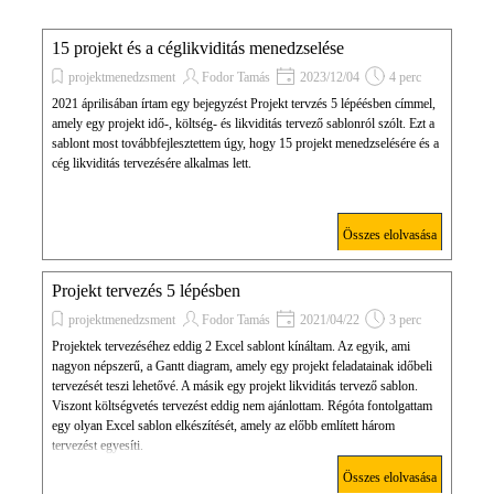
15 projekt és a céglikviditás menedzselése
projektmenedzsment
Fodor Tamás
2023/12/04
4 perc
2021 áprilisában írtam egy bejegyzést Projekt tervzés 5 lépéésben címmel,
amely egy projekt idő-, költség- és likviditás tervező sablonról szólt. Ezt a
sablont most továbbfejlesztettem úgy, hogy 15 projekt menedzselésére és a
cég likviditás tervezésére alkalmas lett.
Összes elolvasása
Projekt tervezés 5 lépésben
projektmenedzsment
Fodor Tamás
2021/04/22
3 perc
Projektek tervezéséhez eddig 2 Excel sablont kínáltam. Az egyik, ami
nagyon népszerű, a Gantt diagram, amely egy projekt feladatainak időbeli
tervezését teszi lehetővé. A másik egy projekt likviditás tervező sablon.
Viszont költségvetés tervezést eddig nem ajánlottam. Régóta fontolgattam
egy olyan Excel sablon elkészítését, amely az előbb említett három
tervezést egyesíti.
Összes elolvasása