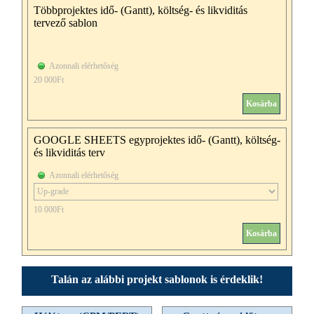
Többprojektes idő- (Gantt), költség- és likviditás
tervező sablon
Azonnali elérhetőség
20 000Ft
Kosárba
GOOGLE SHEETS egyprojektes idő- (Gantt), költség-
és likviditás terv
Azonnali elérhetőség
10 000Ft
Kosárba
Talán az alábbi projekt sablonok is érdeklik!