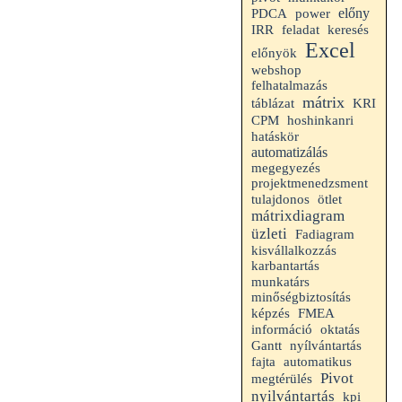
előny
PDCA
power
IRR
feladat
keresés
Excel
előnyök
webshop
felhatalmazás
mátrix
táblázat
KRI
CPM
hoshinkanri
hatáskör
automatizálás
megegyezés
projektmenedzsment
tulajdonos
ötlet
mátrixdiagram
üzleti
Fadiagram
kisvállalkozzás
karbantartás
munkatárs
minőségbiztosítás
képzés
FMEA
információ
oktatás
Gantt
nyílvántartás
fajta
automatikus
Pivot
megtérülés
nyilvántartás
kpi