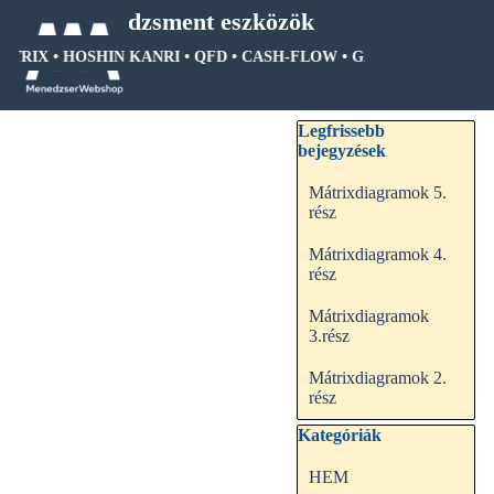
Tartalomhoz ugrás
Menedzsment eszközök
ÁTRIX • HOSHIN KANRI • QFD • CASH-FLOW • GANTT DIAGRAM •
Ugrás a menüre
Kihagy blokk Legfrissebb be
Legfrissebb
bejegyzések
Mátrixdiagramok 5.
rész
Mátrixdiagramok 4.
rész
Mátrixdiagramok
3.rész
Mátrixdiagramok 2.
rész
Kihagy blokk Kategóriák
Kategóriák
HEM