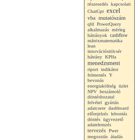
részesedés
kapcsolati
excel
ChatGpt
mutatószám
vba
qfd
PowerQuery
alkalmazás
mérleg
cashflow
hátrányok
mátrixmatematika
lean
innovációstölcsér
hátrány
KPIfa
menedzsment
riport
indikátor
felmentés
Y
bevonás
energiaköltség
üzlet
beszámoló
NPV
döntéshozatal
felvétel
gyártás
adatcsere
dashboard
előrejelzés
lebontás
döntés
ügyvezető
adatelemzés
tervezés
Pwer
megosztás
átadás