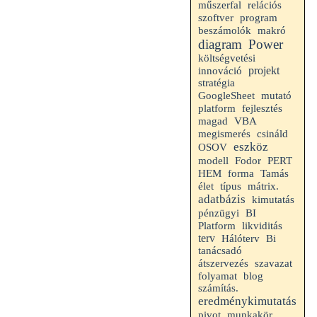
műszerfal
relációs
szoftver
program
makró
beszámolók
diagram
Power
költségvetési
projekt
innováció
stratégia
GoogleSheet
mutató
fejlesztés
platform
VBA
magad
megismerés
csináld
eszköz
OSOV
modell
Fodor
PERT
HEM
forma
Tamás
élet
típus
mátrix.
adatbázis
kimutatás
pénzügyi
BI
Platform
likviditás
terv
Hálóterv
Bi
tanácsadó
átszervezés
szavazat
folyamat
blog
számítás.
eredménykimutatás
pivot
munkakör