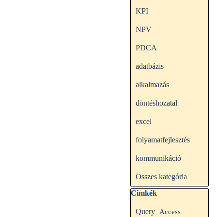
KPI
NPV
PDCA
adatbázis
alkalmazás
döntéshozatal
excel
folyamatfejlesztés
kommunikáció
Összes kategória
Kihagy blokk Cimkék
Cimkék
Query
Access