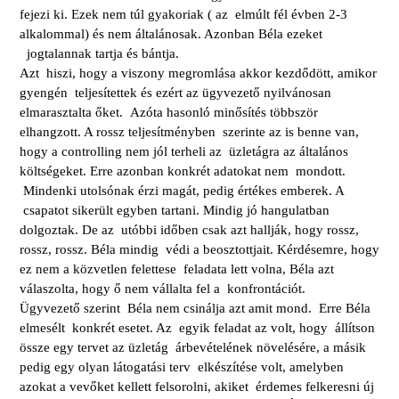
fejezi ki. Ezek nem túl gyakoriak ( az elmúlt fél évben 2-3
alkalommal) és nem általánosak. Azonban Béla ezeket
jogtalannak tartja és bántja.
Azt hiszi, hogy a viszony megromlása akkor kezdődött, amikor
gyengén teljesítettek és ezért az ügyvezető nyilvánosan
elmarasztalta őket. Azóta hasonló minősítés többször
elhangzott. A rossz teljesítményben szerinte az is benne van,
hogy a controlling nem jól terheli az üzletágra az általános
költségeket. Erre azonban konkrét adatokat nem mondott.
Mindenki utolsónak érzi magát, pedig értékes emberek. A
csapatot sikerült egyben tartani. Mindig jó hangulatban
dolgoztak. De az utóbbi időben csak azt hallják, hogy rossz,
rossz, rossz. Béla mindig védi a beosztottjait. Kérdésemre, hogy
ez nem a közvetlen felettese feladata lett volna, Béla azt
válaszolta, hogy ő nem vállalta fel a konfrontációt.
Ügyvezető szerint Béla nem csinálja azt amit mond. Erre Béla
elmesélt konkrét esetet. Az egyik feladat az volt, hogy állítson
össze egy tervet az üzletág árbevételének növelésére, a másik
pedig egy olyan látogatási terv elkészítése volt, amelyben
azokat a vevőket kellett felsorolni, akiket érdemes felkeresni új