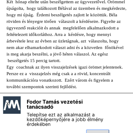
Két hónap eltelte után beszélgettem az ügyvezetővel. Örömmel
újságolta, hogy találkozott Bélával az üzemben és megkérdezte,
hogy mi újság. Érdemi beszélgetés zajlott le közöttük. Béla
röviden és lényegre törően válaszolt a kérdéseire. Figyelte az
ügyvezető reakcióit és annak megfelelően alkalmazkodott a
feltételezett időkorláthoz. Arra a kérdésre, hogy mennyi
árbevétele lesz az évben az üzletágnak, azt válaszolta, hogy
nem akar elhamarkodott választ adni és a közvetlen főnökével
is meg akarja beszélni, a jövő héten válaszol. Az egész
beszélgetés 15 percig tartott.
Egy coachnak az ilyen visszajelzések igazi örömet jelentenek.
Persze ez a visszajelzés még csak a a rövid, koncentrált
kommunikációra vonatkozott. Ezért várom és figyelem a
további szempontok szerinti fejlődést.
Fodor Tamás vezetési
X
Fodor Tamás vezetési tanácsadó - Impresszum
tanácsadó
Magamról - Bemutatkozás
Telepítse ezt az alkalmazást a
Általános szerződési és felhasználási feltételek
kezdőképernyőjére a jobb élmény
érdekében
Adatkezelési szabályzat
Termékkatalógus