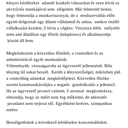
kényes kérdésekre adandó konkrét válaszokat és ezen kívül az
akvizíciós munkájával sem elégedett. Már felmerült benne,
hogy felmondja a munkaviszonyát, de a rendszerváltás előtt
együtt dolgoztak egy állami vállalatnál és utána, amikor önálló
vállalkozást kezdett, ő hívta a céghez. Viszonya több, mélyebb
mint ami általában egy főnök (tulajdonos) és alkalmazottja
között áll fenn.
Megkérdeztem a közvetlen főnökét, a controllert és az
adminisztráció egyik munkatársát.
Véleményük visszaigazolta az ügyvezető jellemzését. Béla
tényleg túl sokat beszél. Kerüli a tényszerűséget, miközben pld.
a controlling adatokat megkérdőjelezi. Közvetlen főnöke
szerint kommunikációjára a negatív gondolkodás a jellemző.
Ha az ügyvezető javasol valamit, ő azonnal megkontrázza,
elmondja, hogy az miért nem fog működni, de alternatív
javaslatot nem terjeszt elő. Egyébként kedves, szimpatikus
ember.
Beszélgetésünk a következő kérdésekre koncentrálódott.