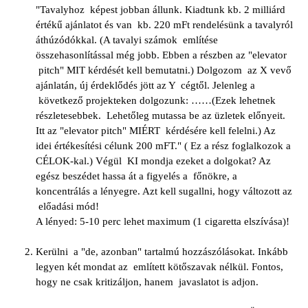
"Tavalyhoz képest jobban állunk. Kiadtunk kb. 2 milliárd
értékű ajánlatot és van kb. 220 mFt rendelésünk a tavalyról
áthúzódókkal. (A tavalyi számok említése
összehasonlítással még jobb. Ebben a részben az "elevator
pitch" MIT kérdését kell bemutatni.) Dolgozom az X vevő
ajánlatán, új érdeklődés jött az Y cégtől. Jelenleg a
következő projekteken dolgozunk: ……(Ezek lehetnek
részletesebbek. Lehetőleg mutassa be az üzletek előnyeit.
Itt az "elevator pitch" MIÉRT kérdésére kell felelni.) Az
idei értékesítési célunk 200 mFT." ( Ez a rész foglalkozok a
CÉLOK-kal.) Végül KI mondja ezeket a dolgokat? Az
egész beszédet hassa át a figyelés a főnökre, a
koncentrálás a lényegre. Azt kell sugallni, hogy változott az
előadási mód!
A lényed: 5-10 perc lehet maximum (1 cigaretta elszívása)!
Kerülni a "de, azonban" tartalmú hozzászólásokat. Inkább
legyen két mondat az említett kötőszavak nélkül. Fontos,
hogy ne csak kritizáljon, hanem javaslatot is adjon.