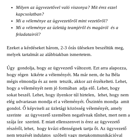
Milyen az ügyvezetővel való viszonya? Mit érez ezzel
kapcsolatban?
Mi a véleménye az ügyvezetőről mint vezetőről?
Mi a véleménye az üzletág teamjéről és magáról és a
feladatairól?
Ezeket a kérdéseket három, 2-3 órás üléseken beszéltük meg,
melyek tartalmát az alábbiakban ismertetem.
Úgy gondolja, hogy az ügyvezető változott. Ezt arra alapozza,
hogy régen kikérte a véleményét. Ma már nem, de ha Béla
mégis elmondja és az nem tetszik, akkor azt érzékelteti. Lehet,
hogy a véleményét nem jó formában adja elő. Lehet, hogy
sokat beszél. Lehet, hogy ilyenkor túl hirtelen, lehet, hogy nem
elég udvariasan mondja el a véleményét. Őszintén mondja amit
gondol. Ő képviseli az üzletági közösség véleményét, amely
szerinte az ügyvezető szemében negatívnak tűnhet, mert nem a
szája íze szerinti. E miatt ellenszenvet is érez az ügyvezető
részéről, lehet, hogy kvázi ellenségnek tartja őt. Az ügyvezető
nem tetszését indulatos szóbeli vagy metakommunikációval