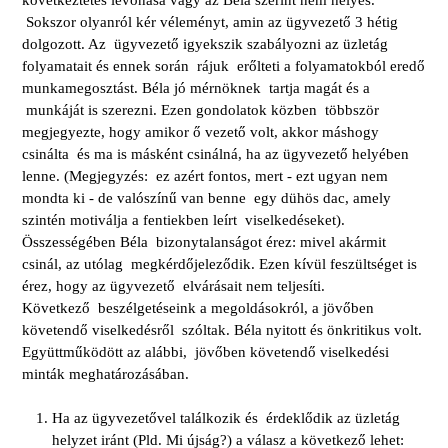
következtetés levonása vagy az Béla szerint nem helyes.
Sokszor olyanról kér véleményt, amin az ügyvezető 3 hétig
dolgozott. Az ügyvezető igyekszik szabályozni az üzletág
folyamatait és ennek során rájuk erőlteti a folyamatokból eredő
munkamegosztást. Béla jó mérnöknek tartja magát és a
munkáját is szerezni. Ezen gondolatok közben többször
megjegyezte, hogy amikor ő vezető volt, akkor máshogy
csinálta és ma is másként csinálná, ha az ügyvezető helyében
lenne. (Megjegyzés: ez azért fontos, mert - ezt ugyan nem
mondta ki - de valószínű van benne egy dühös dac, amely
szintén motiválja a fentiekben leírt viselkedéseket).
Összességében Béla bizonytalanságot érez: mivel akármit
csinál, az utólag megkérdőjeleződik. Ezen kívül feszültséget is
érez, hogy az ügyvezető elvárásait nem teljesíti.
Következő beszélgetéseink a megoldásokról, a jövőben
követendő viselkedésről szóltak. Béla nyitott és önkritikus volt.
Együttműködött az alábbi, jövőben követendő viselkedési
minták meghatározásában.
Ha az ügyvezetővel találkozik és érdeklődik az üzletág
helyzet iránt (Pld. Mi újság?) a válasz a következő lehet: