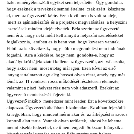
üzlet reményében..Pali egyiket sem teljesítette. Úgy gondolta,
hogy ezeknek a terveknek semmi értelme, csak azért készítette
el, mert az ügyvezető kérte. Ezen kívül nem is volt rá ideje,
mert az ajánlatkészítés és a projektek megvalósítása, a helyszíni
szerelések minden idejét elvették. Béla szerint az ügyvezető
nem érti, hogy neki miért kell annyit a helyszíni szerelésekkel
foglalkoznia, amiben az is benn van, hogy kevesen vannak.
Ebből az is következik, hogy több megrendelést nem tudnának
fogadni. Arra a kérdésre, hogy nem gondolta-e, hogy az
akadályokról tájékoztatni kellene az ügyvezetőt, azt válaszolta,
hogy akkor nem, most utólag már igen. Ezen kívül az első
anyag tartalmazott egy elég hosszú olyan részt, amely egy más
témát, az IT rendszer rossz működését részletesen elemezte,
valamint a piaci helyzet rész nem volt adatszerű. Ezekért az
ügyvezető nemtetszését fejezte ki.
Ügyvezető inkább menedzser mint leader. Ezt a következőkre
alapozza. Ügyvezető általában bizalmatlan. Ez abban fejeződik
ki legjobban, hogy mindent mérni akar és az árképzést is szoros
kontroll alatt tartja. Vannak olyan területek, ahová be lehetne
menni kisebb fedezettel, de ő nem engedi. Sokszor hiányzik a