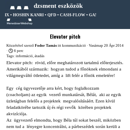
Tartalomhoz ugrás
Menedzsment eszközök
RIX • HOSHIN KANRI • QFD • CASH-FLOW • GANTT DIAGRAM • FA
Ugrás a menüre
Elevator pitch
Közzététel szerző
Fodor Tamás
itt
kommunikáció
· Vasárnap 20 Ápr 2014
·
6 perc
Tags:
információ
,
átadás
Elevator pitch: rövid, előre meghatározott tartalmú előterjesztés.
Amerikából származik: hogyan tudod a főnöknek elmondani a
világmegváltó ötletedet, amíg a lift felér a főnök emeletére!
Egy cég ügyvezetője arra kért, hogy foglalkozzam
(coacholjam) az egyik vezető munkatársát, Bélát, aki az egyik
üzletágban felelős a projektek megvalósításáért. Ezen kívül
feladatkörébe tartozik új és régi vevők körében projektek
akvizíciója.
Az ügyvezető elmondta, hogy Béla túl sokat beszél, miközben
nem tud a lényegre koncentrálni, a párbeszédek során kerüli a