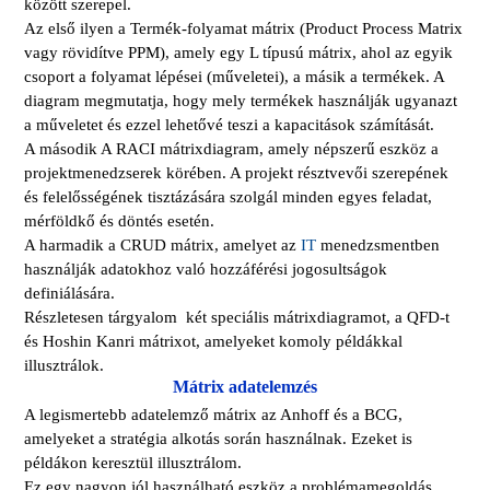
között szerepel.
Az első ilyen a Termék-folyamat mátrix (Product Process Matrix
vagy rövidítve PPM), amely egy L
típusú
mátrix, ahol az egyik
csoport a folyamat lépései (műveletei), a másik a termékek. A
diagram megmutatja, hogy mely termékek használják ugyanazt
a műveletet és ezzel lehetővé teszi a kapacitások számítását.
A második
A RACI mátrixdiagram, amely népszerű eszköz a
projektmenedzserek körében. A projekt résztvevői szerepének
és felelősségének tisztázására szolgál minden egyes feladat,
mérföldkő és döntés esetén.
A harmadik a
CRUD mátrix, amelyet az
IT
menedzsmentben
használják adatokhoz való hozzáférési jogosultságok
definiálására.
Részletesen tárgyalom két speciális mátrixdiagramot, a QFD-t
és Hoshin Kanri mátrixot, amelyeket komoly példákkal
illusztrálok.
Mátrix adatelemzés
A legismertebb adatelemző mátrix az Anhoff és a BCG,
amelyeket a stratégia alkotás során használnak. Ezeket is
példákon keresztül illusztrálom.
Ez egy nagyon jól használható eszköz a problémamegoldás