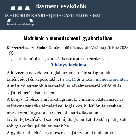
Tartalomhoz ugrás
Menedzsment eszközök
TRIX • HOSHIN KANRI • QFD • CASH-FLOW • GANTT DIAGRAM • F
Ugrás a menüre
Mátrixok a menedzsment gyakorlatban
Közzététel szerző
Fodor Tamás
itt
döntéshozatal
· Vasárnap 26 Nov 2023
·
3 perc
Tags:
mátrix
,
mátrixdiagram
,
mátrixmatematika
,
menedzsment
A könyv tartalma
A bevezető részekben foglalkozom a mátrixdiagramok
történetével és kapcsolatával a
TQM
és a
Lean menedzsmenttel
.
A mátrixdiagramok ismeretéről és alkalmazásáról külföldi és
saját felmérést ismertetem.
A könyv fő része a mátrixdiagramok, a mátrix adatelemzés és
mátrixmatematika elméletével foglalkozik. Külön fejezetben,
részletesen tárgyalom az eredeti mátrixdiagramok
továbbfejlesztésével született új diagramokat. Ezután pedig sok-
sok gyakorlati példát mutatok be.
A gyakorlati példák egy része a saját szakmai múltamból