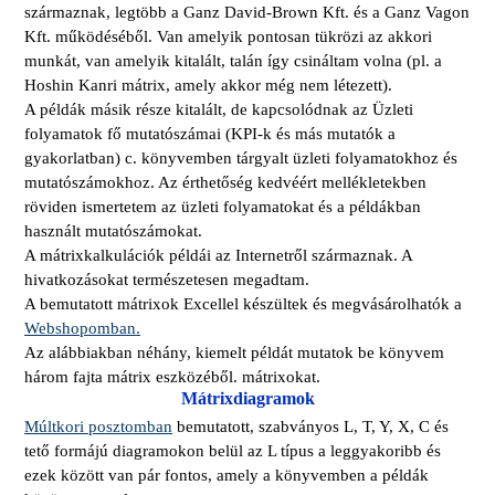
származnak, legtöbb a Ganz David-Brown Kft. és a Ganz Vagon
Kft. működéséből. Van amelyik pontosan tükrözi az akkori
munkát, van amelyik kitalált, talán így csináltam volna (pl. a
Hoshin Kanri mátrix, amely akkor még nem létezett).
A példák másik része kitalált, de kapcsolódnak az Üzleti
folyamatok fő mutatószámai (KPI-k és más mutatók a
gyakorlatban) c. könyvemben tárgyalt üzleti folyamatokhoz és
mutatószámokhoz. Az érthetőség kedvéért mellékletekben
röviden ismertetem az üzleti folyamatokat és a példákban
használt mutatószámokat.
A mátrixkalkulációk példái az Internetről származnak. A
hivatkozásokat természetesen megadtam.
A bemutatott mátrixok Excellel készültek és megvásárolhatók a
Webshopomban.
Az alábbiakban néhány, kiemelt példát mutatok be könyvem
három fajta mátrix eszközéből. mátrixokat.
Mátrixdiagramok
Múltkori posztomban
bemutatott, szabványos L, T, Y, X, C és
tető formájú diagramokon belül az L típus a leggyakoribb és
ezek között van pár fontos, amely a könyvemben a példák