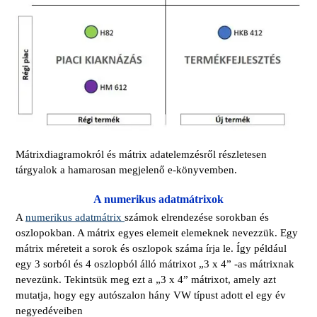
Mátrixdiagramokról és mátrix adatelemzésről részletesen
tárgyalok a hamarosan megjelenő e-könyvemben.
A numerikus adatmátrixok
A
numerikus adatmátrix
számok elrendezése sorokban és
oszlopokban. A mátrix egyes elemeit elemeknek nevezzük. Egy
mátrix méreteit a sorok és oszlopok száma írja le. Így például
egy 3 sorból és 4 oszlopból álló mátrixot „3 x 4” -as mátrixnak
nevezünk. Tekintsük meg ezt a „3 x 4” mátrixot, amely azt
mutatja, hogy egy autószalon hány VW típust adott el egy év
negyedéveiben