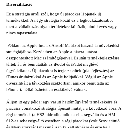
Diverzifikáció
Ez a stratégia arról szól, hogy új piacokra lépjenek új
termékekkel. A négy stratégia közül ez a legkockázatosabb,
mert a vállalkozás olyan területekre költözik, ahol kevés vagy
nincs tapasztalata.
Például az Apple Inc. az Ansoff Matrixot használta növekedési
stratégiájához. Kezdetben az Apple a piacra jutásra
összpontosított Mac számítógépeivel. Ezután termékfejlesztésre
tértek át, és bemutatták az iPodot és iPadet meglévő
ügyfeleiknek. Új piacokra is terjeszkedtek (piacfejlesztés) az
iTunes áruházukkal és az Apple boltjaikkal. Végül az Apple
diverzifikált a távközlési szektorban, amikor bemutatta az
iPhone-t. nélkülözhetetlen eszközévé válnak.
Álljon itt egy példa: egy vasúti hajtóműgyártó termékekeire és
piacaira vonatkozó stratégia típusait mutatja a következő ábra. A
régi termékek (a H82 hidrodinamikus sebességváltó és a HM
612-es sebességváltó esetében a régi piacokat (volt Szovjetúnió
és Magyarország) maximálisan ki kell aknázni és erre kell