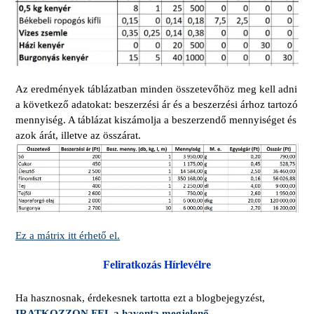
Az eredmények táblázatban minden összetevőhöz meg kell adni
a következő adatokat: beszerzési ár és a beszerzési árhoz tartozó
mennyiség. A táblázat kiszámolja a beszerzendő mennyiséget és
azok árát, illetve az összárat.
Ez a mátrix itt érhető el.
Feliratkozás Hírlevélre
Ha hasznosnak, érdekesnek tartotta ezt a blogbejegyzést,
IRATKOZZON FEL a havonta megjelenő