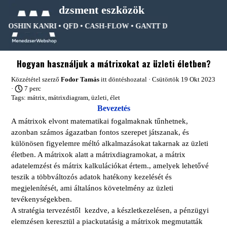
Tartalomhoz ugrás
Menedzsment eszközök
OSHIN KANRI • QFD • CASH-FLOW • GANTT DIAGRAM • FA DIAGRA
Ugrás a menüre
Hogyan használjuk a mátrixokat az üzleti életben?
Közzététel szerző
Fodor Tamás
itt
döntéshozatal
· Csütörtök 19 Okt 2023
·
7 perc
Tags:
mátrix
,
mátrixdiagram
,
üzleti
,
élet
Bevezetés
A mátrixok elvont matematikai fogalmaknak tűnhetnek,
azonban számos ágazatban fontos szerepet játszanak, és
különösen figyelemre méltó alkalmazásokat takarnak az üzleti
életben. A mátrixok alatt a mátrixdiagramokat, a mátrix
adatelemzést és mátrix kalkulációkat értem., amelyek lehetővé
teszik a többváltozós adatok hatékony kezelését és
megjelenítését, ami általános követelmény az üzleti
tevékenységekben.
A stratégia tervezéstől kezdve, a készletkezelésen, a pénzügyi
elemzésen keresztül a piackutatásig a mátrixok megmutatták