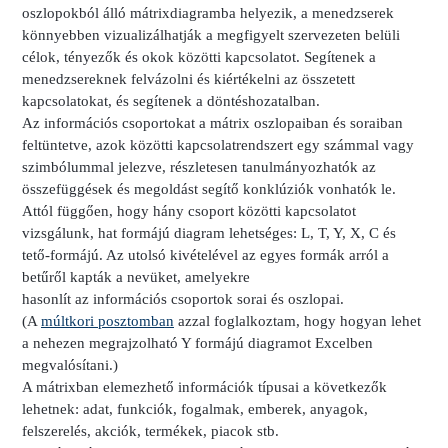
oszlopokból álló mátrixdiagramba helyezik, a menedzserek
könnyebben vizualizálhatják a megfigyelt szervezeten belüli
célok, tényezők és okok közötti kapcsolatot. Segítenek a
menedzsereknek felvázolni és kiértékelni az összetett
kapcsolatokat, és segítenek a döntéshozatalban.
Az információs csoportokat a mátrix oszlopaiban és soraiban
feltüntetve, azok közötti kapcsolatrendszert egy számmal vagy
szimbólummal jelezve, részletesen tanulmányozhatók az
összefüggések és megoldást segítő konklúziók vonhatók le.
Attól függően, hogy hány csoport közötti kapcsolatot
vizsgálunk, hat formájú diagram lehetséges: L, T, Y, X, C és
tető-formájú. Az utolsó kivételével az egyes formák arról a
betűről kapták a nevüket, amelyekre
hasonlít az információs csoportok sorai és oszlopai.
(A
múltkori posztomban
azzal foglalkoztam, hogy hogyan lehet
a nehezen megrajzolható Y formájú diagramot Excelben
megvalósítani.)
A mátrixban elemezhető információk típusai a következők
lehetnek: adat, funkciók, fogalmak, emberek, anyagok,
felszerelés, akciók, termékek, piacok stb.