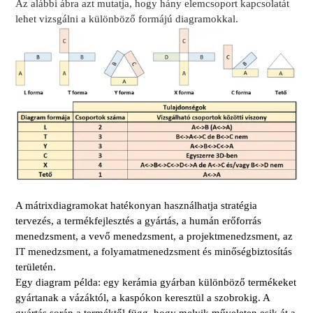
Az alábbi ábra azt mutatja, hogy hány elemcsoport kapcsolatát
lehet vizsgálni a különböző formájú diagramokkal.
A mátrixdiagramokat hatékonyan használhatja s
tratégia
tervezés, a t
ermékfejlesztés a g
yártás, a h
umán erőforrás
menedzsment, a v
evő menedzsment, a p
rojektmenedzsment, az
IT menedzsment, a f
olyamatmenedzsment
és m
inőségbiztosítás
területén.
Egy diagram példa: egy kerámia gyárban különböző termékeket
gyártanak a vázáktól, a kaspókon keresztül a szobrokig. A