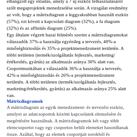
elhangzott egy előadás, amely a 7 új eszköz felhasználásáról
szólt megaprojektek menedzselése során. A vizsgálat eredmény
az volt, hogy a mátrixdiagram a leggyakrabban használt eszköz
(57%), ezt követi a kapcsolati diagram (32%), a fa diagram
(32%) és az affinitás diagram (25%).
Egy általam végzett hazai felmérés szerint a
mátrixdiagramokat
válaszadók 37%-a használja egyénileg a tervezés, 40%-a
minőségbiztosítás és 35%-a projektmenedzsment területén. A
többi területen (termék/szolgáltatás fejlesztés, marketing/
értékesítés, gyártás) az alkalmazás aránya 30% alatt van.
Csoportmunkában a válaszadók 36%-a használja a tervezés,
42%-a minőségbiztosítás és 26%-a projektmenedzsment
területén. A többi területen (termék/szolgáltatás fejlesztés,
marketing/értékesítés, gyártás) az alkalmazás aránya 25% alatt
van.
Mátrixdiagramok
A mátrixdiagram az egyik menedzsment- és tervezési eszköz,
amelyet az adatcsoportok közötti kapcsolatok elemzésére és
megértésére használnak. A mátrixdiagramok két vagy több
elemcsoportot vagy egy csoporton belüli elemeket hasonlítanak
össze. Azáltal, hogy az elemek csoportjait sorokból és