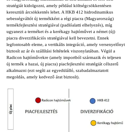
stratégiát kidolgozni, amely például költségcsökkentésen
keresztüli árcsökkentés lehet. A HKB 412 hidrodinamikus
sebességváltót új termékként a régi piacra (Magyarország)
termékfejlesztési stratégiával (padlóalatti elhelyezés), míg
ugyanezt a terméket és a kerékagy hajtóművet a német (új)
piacra diverzifikációs stratégiával kell bevezetni. Ennek
legfontosabb eleme, a vertikális integráció, amely versenyelőnyt
biztosít az ár és szállítási feltételek viszonylatában. Végül a
Radicon hajtóművekre (amely importból származik és teljesen
új termék a hazai, új piacra) piacfejlesztési stratégiát célszerű
alkalmazni (ezt segíti az egyedülálló, szabadalmaztatott
megoldás, amely kedvező árat biztosít).