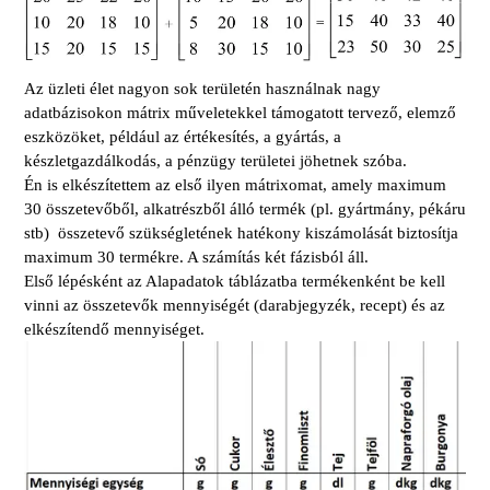
Az üzleti élet nagyon sok területén használnak nagy
adatbázisokon mátrix műveletekkel támogatott tervező, elemző
eszközöket, például az értékesítés, a gyártás, a
készletgazdálkodás, a pénzügy területei jöhetnek szóba.
Én is elkészítettem az első ilyen mátrixomat, amely maximum
30 összetevőből, alkatrészből álló termék (pl. gyártmány, pékáru
stb) összetevő szükségletének hatékony kiszámolását biztosítja
maximum 30 termékre. A számítás két fázisból áll.
Első lépésként az Alapadatok táblázatba termékenként be kell
vinni az összetevők mennyiségét (darabjegyzék, recept) és az
elkészítendő mennyiséget.