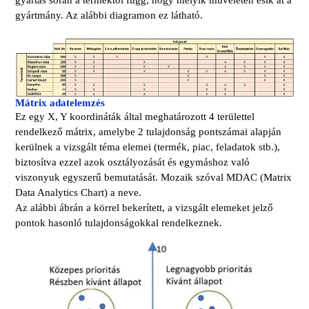
gyártás során a terméktől függ, hogy melyik műveleten esik át a
gyártmány. Az alábbi diagramon ez látható.
Mátrix adatelemzés
Ez egy X, Y koordináták által meghatározott 4 területtel
rendelkező mátrix, amelybe 2 tulajdonság pontszámai alapján
kerülnek a vizsgált téma elemei (termék, piac, feladatok stb.),
biztosítva ezzel azok osztályozását és egymáshoz való
viszonyuk egyszerű bemutatását.
Mozaik szóval MDAC (Matrix
Data Analytics Chart) a neve.
Az alábbi ábrán a körrel bekerített, a vizsgált elemeket jelző
pontok hasonló tulajdonságokkal rendelkeznek.