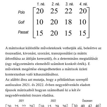
A mátrixokat különféle műveleteknek vethetjük alá, beleértve az
összeadást, kivonást, szorzást, transzponálást (a mátrix
átfordítása az átlóján keresztül), és a determináns megtalálását
(egy négyzetmátrix elemeiből számított konkrét érték). E
műveletek megértése elengedhetetlen a mátrixok üzleti
kontextusban való kihasználásához.
Az alábbi ábra azt mutatja, hogy a példánkban szereplő
autószalon 2021. és 2022. évben negyedévenkén eladott
típusok mátrixaiból hogyan számolható ki a két év
negyedévenkénti összes eladása.